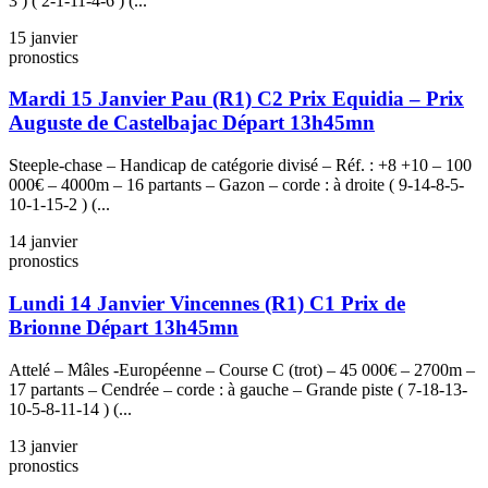
3 ) ( 2-1-11-4-6 ) (...
15 janvier
pronostics
Mardi 15 Janvier Pau (R1) C2 Prix Equidia – Prix
Auguste de Castelbajac Départ 13h45mn
Steeple-chase – Handicap de catégorie divisé – Réf. : +8 +10 – 100
000€ – 4000m – 16 partants – Gazon – corde : à droite ( 9-14-8-5-
10-1-15-2 ) (...
14 janvier
pronostics
Lundi 14 Janvier Vincennes (R1) C1 Prix de
Brionne Départ 13h45mn
Attelé – Mâles -Européenne – Course C (trot) – 45 000€ – 2700m –
17 partants – Cendrée – corde : à gauche – Grande piste ( 7-18-13-
10-5-8-11-14 ) (...
13 janvier
pronostics