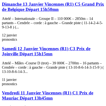
Dimanche 13 Janvier Vincennes (R1) C5 Grand Prix
de Belgique Départ 15h50mn
Attelé – Internationale – Groupe II – 110 000€ – 2850m – 14
partants – Cendrée – corde : à gauche – Grande piste ( 11-14-2-4-5-
9-13-8 ) (...
12 janvier
pronostics
Samedi 12 Janvier Vincennes (R1) C3 Prix de
Joinville Départ 15h15mn
Attelé – Mâles -Course D (trot) – 39 000€ – 2700m – 16 partants –
Cendrée – corde : à gauche – Grande piste ( 13-10-8-6-14-3-15-9 ) (
13-10-8-6-14-3...
11 janvier
pronostics
Vendredi 11 Janvier Vincennes (R1) C1 Prix de
Mauriac Départ 13h45mn