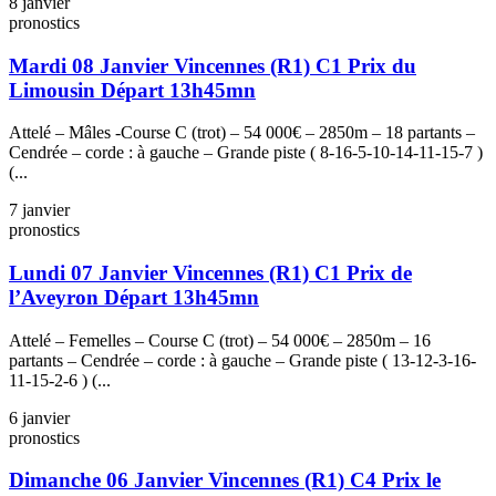
8 janvier
pronostics
Mardi 08 Janvier Vincennes (R1) C1 Prix du
Limousin Départ 13h45mn
Attelé – Mâles -Course C (trot) – 54 000€ – 2850m – 18 partants –
Cendrée – corde : à gauche – Grande piste ( 8-16-5-10-14-11-15-7 )
(...
7 janvier
pronostics
Lundi 07 Janvier Vincennes (R1) C1 Prix de
l’Aveyron Départ 13h45mn
Attelé – Femelles – Course C (trot) – 54 000€ – 2850m – 16
partants – Cendrée – corde : à gauche – Grande piste ( 13-12-3-16-
11-15-2-6 ) (...
6 janvier
pronostics
Dimanche 06 Janvier Vincennes (R1) C4 Prix le