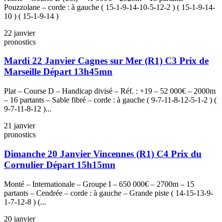
Pouzzolane – corde : à gauche ( 15-1-9-14-10-5-12-2 ) ( 15-1-9-14-
10 ) ( 15-1-9-14 )
22 janvier
pronostics
Mardi 22 Janvier Cagnes sur Mer (R1) C3 Prix de
Marseille Départ 13h45mn
Plat – Course D – Handicap divisé – Réf. : +19 – 52 000€ – 2000m
– 16 partants – Sable fibré – corde : à gauche ( 9-7-11-8-12-5-1-2 ) (
9-7-11-8-12 )...
21 janvier
pronostics
Dimanche 20 Janvier Vincennes (R1) C4 Prix du
Cornulier Départ 15h15mn
Monté – Internationale – Groupe I – 650 000€ – 2700m – 15
partants – Cendrée – corde : à gauche – Grande piste ( 14-15-13-9-
1-7-12-8 ) (...
20 janvier