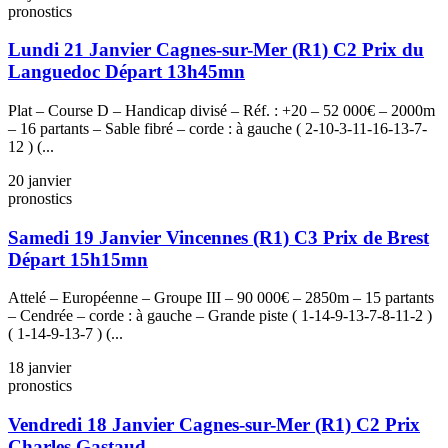
pronostics
Lundi 21 Janvier Cagnes-sur-Mer (R1) C2 Prix du
Languedoc Départ 13h45mn
Plat – Course D – Handicap divisé – Réf. : +20 – 52 000€ – 2000m
– 16 partants – Sable fibré – corde : à gauche ( 2-10-3-11-16-13-7-
12 ) (...
20 janvier
pronostics
Samedi 19 Janvier Vincennes (R1) C3 Prix de Brest
Départ 15h15mn
Attelé – Européenne – Groupe III – 90 000€ – 2850m – 15 partants
– Cendrée – corde : à gauche – Grande piste ( 1-14-9-13-7-8-11-2 )
( 1-14-9-13-7 ) (...
18 janvier
pronostics
Vendredi 18 Janvier Cagnes-sur-Mer (R1) C2 Prix
Charles Gastaud