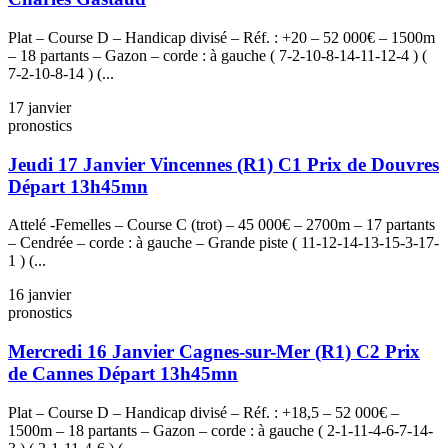
Plat – Course D – Handicap divisé – Réf. : +20 – 52 000€ – 1500m
– 18 partants – Gazon – corde : à gauche ( 7-2-10-8-14-11-12-4 ) (
7-2-10-8-14 ) (...
17 janvier
pronostics
Jeudi 17 Janvier Vincennes (R1) C1 Prix de Douvres
Départ 13h45mn
Attelé -Femelles – Course C (trot) – 45 000€ – 2700m – 17 partants
– Cendrée – corde : à gauche – Grande piste ( 11-12-14-13-15-3-17-
1 ) (...
16 janvier
pronostics
Mercredi 16 Janvier Cagnes-sur-Mer (R1) C2 Prix
de Cannes Départ 13h45mn
Plat – Course D – Handicap divisé – Réf. : +18,5 – 52 000€ –
1500m – 18 partants – Gazon – corde : à gauche ( 2-1-11-4-6-7-14-