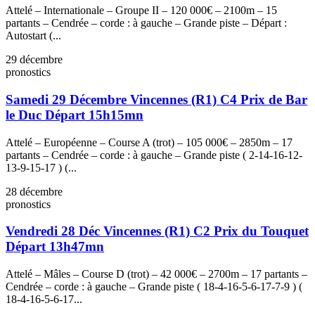
Attelé – Internationale – Groupe II – 120 000€ – 2100m – 15
partants – Cendrée – corde : à gauche – Grande piste – Départ :
Autostart (...
29 décembre
pronostics
Samedi 29 Décembre Vincennes (R1) C4 Prix de Bar
le Duc Départ 15h15mn
Attelé – Européenne – Course A (trot) – 105 000€ – 2850m – 17
partants – Cendrée – corde : à gauche – Grande piste ( 2-14-16-12-
13-9-15-17 ) (...
28 décembre
pronostics
Vendredi 28 Déc Vincennes (R1) C2 Prix du Touquet
Départ 13h47mn
Attelé – Mâles – Course D (trot) – 42 000€ – 2700m – 17 partants –
Cendrée – corde : à gauche – Grande piste ( 18-4-16-5-6-17-7-9 ) (
18-4-16-5-6-17...