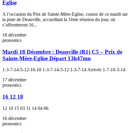
Eglise
A l’occasion du Prix de Sainte-Mère-Eglise, course de ce mardi sur
la piste de Deauville, accueillant la 1ème réunion du jour, où
s’affronteront 16...
18 décembre
pronostics
Mardi 18 Décembre : Deauville (R1) C5 – Prix de
Sainte-Mère-Eglise Départ 13h47mn
1-3-7-14-5-12-16-10 1-3-7-14-5-12 1-3-7-14 Arrivée 1-7-10-3-14
17 décembre
pronostics
16 12 18
12 10 15 03 11 14 04 06
16 décembre
pronostics