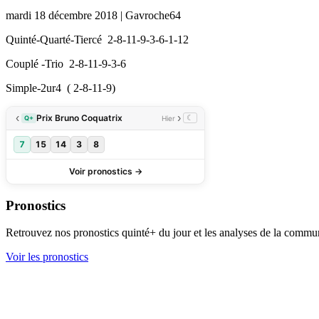
mardi 18 décembre 2018
|
Gavroche64
Quinté-Quarté-Tiercé 2-8-11-9-3-6-1-12
Couplé -Trio 2-8-11-9-3-6
Simple-2ur4 ( 2-8-11-9)
Pronostics
Retrouvez nos pronostics quinté+ du jour et les analyses de la commu
Voir les pronostics