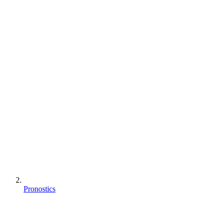
Pronostics