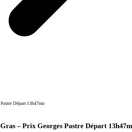
s Pastre Départ 13h47mn
 Gras – Prix Georges Pastre Départ 13h47