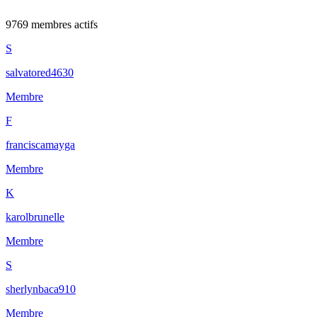
9769 membres actifs
S
salvatored4630
Membre
F
franciscamayga
Membre
K
karolbrunelle
Membre
S
sherlynbaca910
Membre