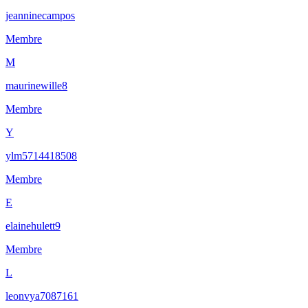
jeanninecampos
Membre
M
maurinewille8
Membre
Y
ylm5714418508
Membre
E
elainehulett9
Membre
L
leonvya7087161