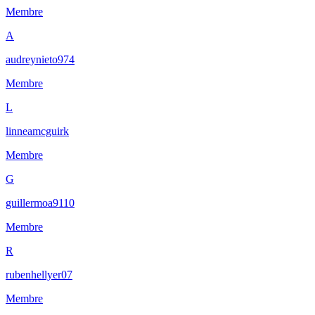
Membre
A
audreynieto974
Membre
L
linneamcguirk
Membre
G
guillermoa9110
Membre
R
rubenhellyer07
Membre