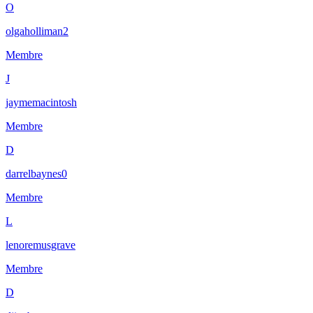
O
olgaholliman2
Membre
J
jaymemacintosh
Membre
D
darrelbaynes0
Membre
L
lenoremusgrave
Membre
D