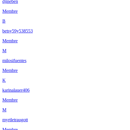
djineben
Membre
B
betsy59y538553
Membre
M
milosifuentes
Membre
K
karinalauer406
Membre
M
myrtletraugott
Membre