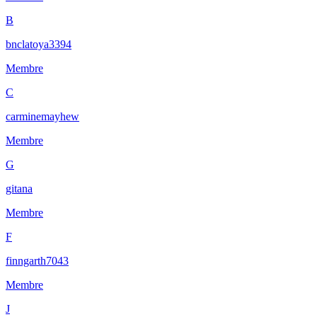
B
bnclatoya3394
Membre
C
carminemayhew
Membre
G
gitana
Membre
F
finngarth7043
Membre
J