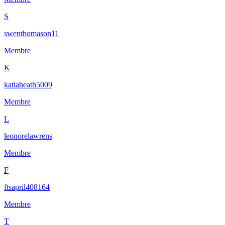
S
swenthomason11
Membre
K
katiaheath5009
Membre
L
leonorelawrens
Membre
F
ftsapril408164
Membre
T