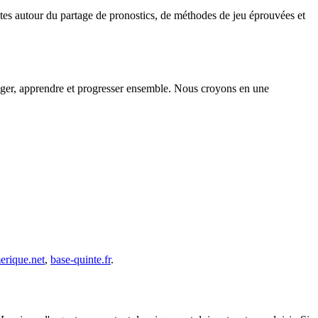
stes autour du partage de pronostics, de méthodes de jeu éprouvées et
nger, apprendre et progresser ensemble. Nous croyons en une
erique.net
,
base-quinte.fr
.