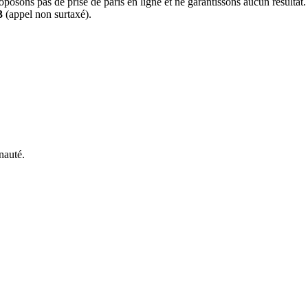
sons pas de prise de paris en ligne et ne garantissons aucun résultat. L
3
(appel non surtaxé).
nauté.