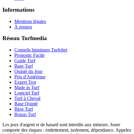
Informations
Mentions légales
À propos
Réseau Turfmedia
Conseils hippiques Turfobet
Pronostic Facile
Guide Turf
Base Turf
Quinté du Jour
Prix d'Amérique
Expert Trot
Made in Turf
Logiciel Turf
Turf à Cheval
Base Quinté
Blog Turf
Bonus Turf
Les jeux d'argent et de hasard sont interdits aux mineurs. Jouer
comporte des risques : endettement, isolement, dépendance. Appelez