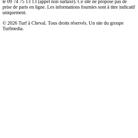
le 09 74 75 13 13 (appel non surtaxé). Ce site ne propose pas de
prise de paris en ligne. Les informations fournies sont à titre indicatif
uniquement.
© 2026 Turf à Cheval. Tous droits réservés. Un site du groupe
Turfmedia.