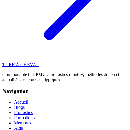
TURF
À CHEVAL
Communauté turf PMU : pronostics quinté+, méthodes de jeu et
actualités des courses hippiques.
Navigation
Accueil
Blogs
Pronostics
Formations
Membres
Aide