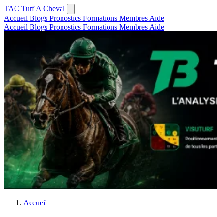
TAC
Turf A Cheval
Accueil
Blogs
Pronostics
Formations
Membres
Aide
Accueil
Blogs
Pronostics
Formations
Membres
Aide
Accueil