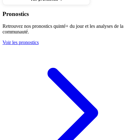
Pronostics
Retrouvez nos pronostics quinté+ du jour et les analyses de la
communauté.
Voir les pronostics