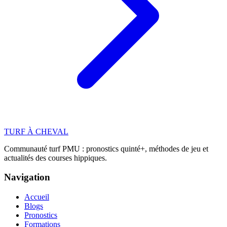
TURF
À CHEVAL
Communauté turf PMU : pronostics quinté+, méthodes de jeu et
actualités des courses hippiques.
Navigation
Accueil
Blogs
Pronostics
Formations