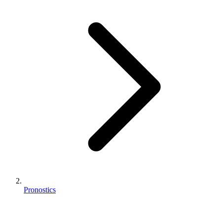
Pronostics