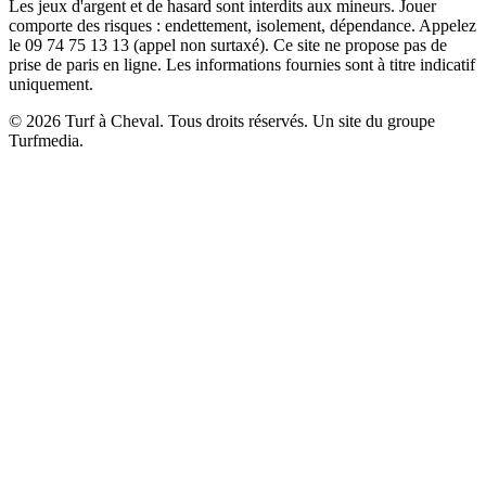
Les jeux d'argent et de hasard sont interdits aux mineurs. Jouer
comporte des risques : endettement, isolement, dépendance. Appelez
le 09 74 75 13 13 (appel non surtaxé). Ce site ne propose pas de
prise de paris en ligne. Les informations fournies sont à titre indicatif
uniquement.
© 2026 Turf à Cheval. Tous droits réservés. Un site du groupe
Turfmedia.