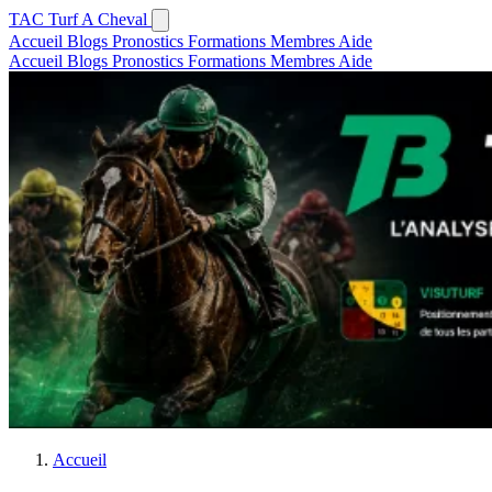
TAC
Turf A Cheval
Accueil
Blogs
Pronostics
Formations
Membres
Aide
Accueil
Blogs
Pronostics
Formations
Membres
Aide
Accueil