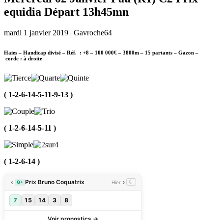
equidia Départ 13h45mn
mardi 1 janvier 2019
|
Gavroche64
Haies – Handicap divisé – Réf. : +8 – 100 000€ – 3800m – 15 partants – Gazon –
corde : à droite
( 1-2-6-14-5-11-9-13 )
( 1-2-6-14-5-11 )
( 1-2-6-14 )