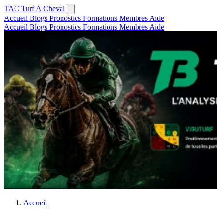
TAC
Turf A Cheval
Accueil
Blogs
Pronostics
Formations
Membres
Aide
Accueil
Blogs
Pronostics
Formations
Membres
Aide
Accueil