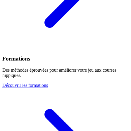
Formations
Des méthodes éprouvées pour améliorer votre jeu aux courses
hippiques.
Découvrir les formations