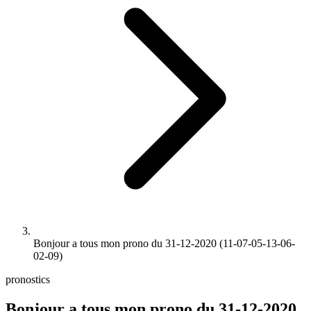
Bonjour a tous mon prono du 31-12-2020 (11-07-05-13-06-
02-09)
pronostics
Bonjour a tous mon prono du 31-12-2020