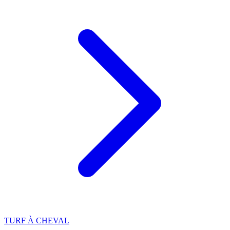
TURF
À CHEVAL