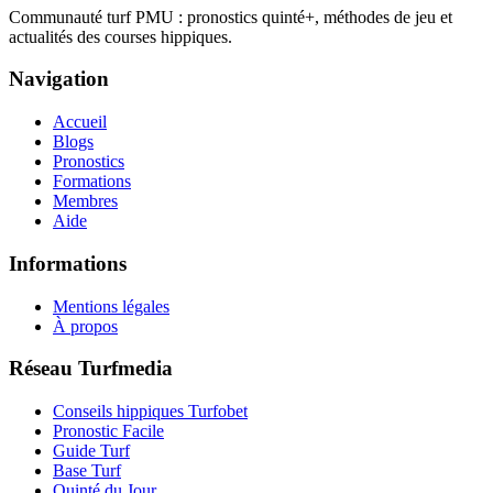
Communauté turf PMU : pronostics quinté+, méthodes de jeu et
actualités des courses hippiques.
Navigation
Accueil
Blogs
Pronostics
Formations
Membres
Aide
Informations
Mentions légales
À propos
Réseau Turfmedia
Conseils hippiques Turfobet
Pronostic Facile
Guide Turf
Base Turf
Quinté du Jour