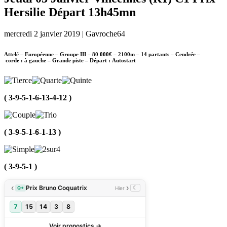
Hersilie Départ 13h45mn
mercredi 2 janvier 2019
|
Gavroche64
Attelé – Européenne – Groupe III – 80 000€ – 2100m – 14 partants – Cendrée –
corde : à gauche – Grande piste – Départ : Autostart
( 3-9-5-1-6-13-4-12 )
( 3-9-5-1-6-1-13 )
( 3-9-5-1 )