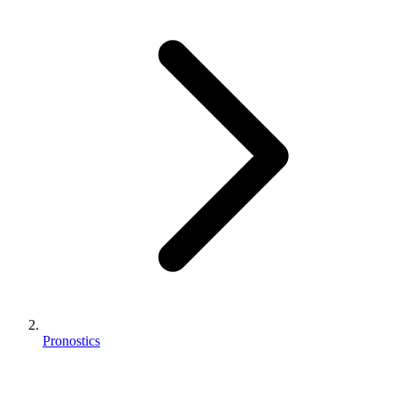
Pronostics