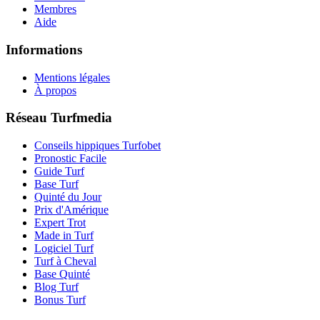
Membres
Aide
Informations
Mentions légales
À propos
Réseau Turfmedia
Conseils hippiques Turfobet
Pronostic Facile
Guide Turf
Base Turf
Quinté du Jour
Prix d'Amérique
Expert Trot
Made in Turf
Logiciel Turf
Turf à Cheval
Base Quinté
Blog Turf
Bonus Turf