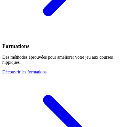
Formations
Des méthodes éprouvées pour améliorer votre jeu aux courses
hippiques.
Découvrir les formations