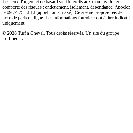
Les jeux d'argent et de hasard sont interdits aux mineurs. Jouer
comporte des risques : endettement, isolement, dépendance. Appelez
le 09 74 75 13 13 (appel non surtaxé). Ce site ne propose pas de
prise de paris en ligne. Les informations fournies sont à titre indicatif
uniquement.
© 2026 Turf à Cheval. Tous droits réservés. Un site du groupe
Turfmedia.