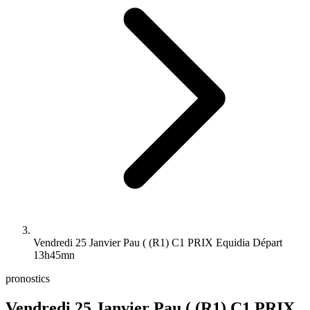
Vendredi 25 Janvier Pau ( (R1) C1 PRIX Equidia Départ
13h45mn
pronostics
Vendredi 25 Janvier Pau ( (R1) C1 PRIX