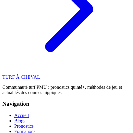
TURF
À CHEVAL
Communauté turf PMU : pronostics quinté+, méthodes de jeu et
actualités des courses hippiques.
Navigation
Accueil
Blogs
Pronostics
Formations