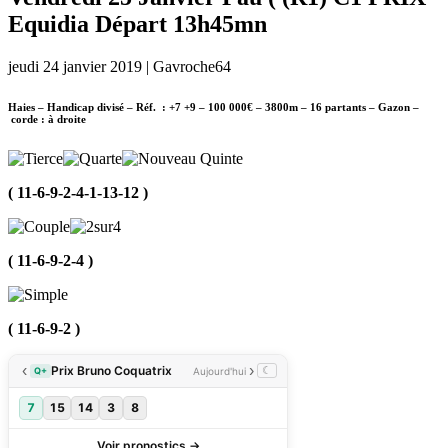
Equidia Départ 13h45mn
jeudi 24 janvier 2019
|
Gavroche64
Haies – Handicap divisé – Réf. : +7 +9 – 100 000€ – 3800m – 16 partants – Gazon –
corde : à droite
( 11-6-9-2-4-1-13-12 )
( 11-6-9-2-4 )
( 11-6-9-2 )