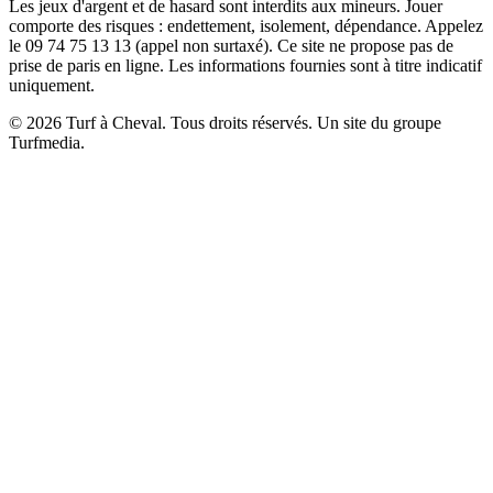
Les jeux d'argent et de hasard sont interdits aux mineurs. Jouer
comporte des risques : endettement, isolement, dépendance. Appelez
le 09 74 75 13 13 (appel non surtaxé). Ce site ne propose pas de
prise de paris en ligne. Les informations fournies sont à titre indicatif
uniquement.
© 2026 Turf à Cheval. Tous droits réservés. Un site du groupe
Turfmedia.