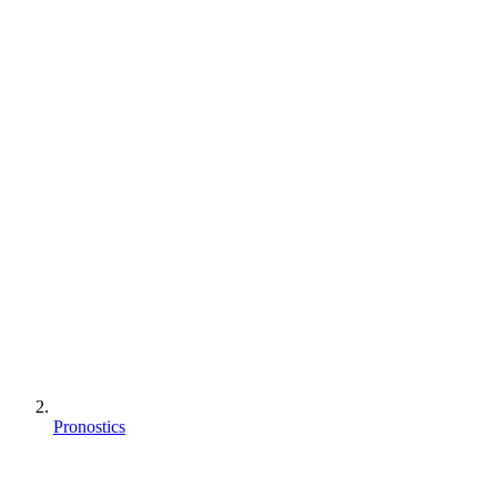
Pronostics