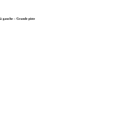
 à gauche – Grande piste