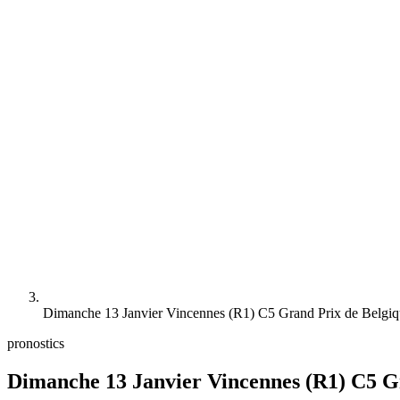
Dimanche 13 Janvier Vincennes (R1) C5 Grand Prix de Belgi
pronostics
Dimanche 13 Janvier Vincennes (R1) C5 G