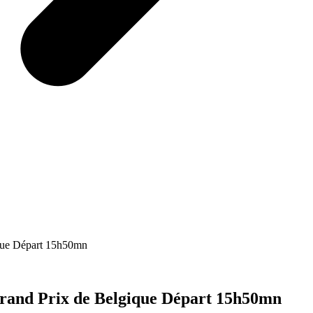
que Départ 15h50mn
rand Prix de Belgique Départ 15h50mn