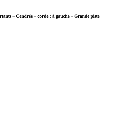
rtants – Cendrée – corde : à gauche – Grande piste