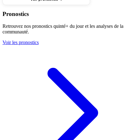
Pronostics
Retrouvez nos pronostics quinté+ du jour et les analyses de la
communauté.
Voir les pronostics