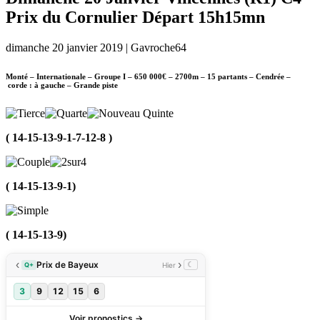
Prix du Cornulier Départ 15h15mn
dimanche 20 janvier 2019
|
Gavroche64
Monté – Internationale – Groupe I – 650 000€ – 2700m – 15 partants – Cendrée –
corde : à gauche – Grande piste
( 14-15-13-9-1-7-12-8 )
( 14-15-13-9-1)
( 14-15-13-9)