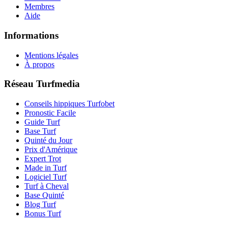
Membres
Aide
Informations
Mentions légales
À propos
Réseau Turfmedia
Conseils hippiques Turfobet
Pronostic Facile
Guide Turf
Base Turf
Quinté du Jour
Prix d'Amérique
Expert Trot
Made in Turf
Logiciel Turf
Turf à Cheval
Base Quinté
Blog Turf
Bonus Turf