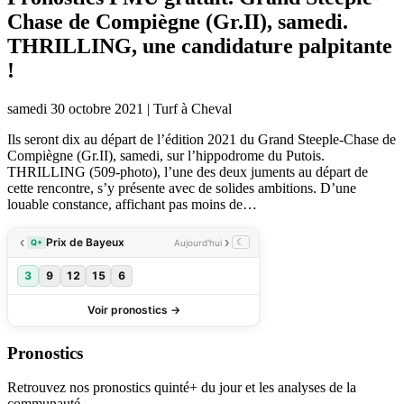
Chase de Compiègne (Gr.II), samedi.
THRILLING, une candidature palpitante
!
samedi 30 octobre 2021
|
Turf à Cheval
Ils seront dix au départ de l’édition 2021 du Grand Steeple-Chase de
Compiègne (Gr.II), samedi, sur l’hippodrome du Putois.
THRILLING (509-photo), l’une des deux juments au départ de
cette rencontre, s’y présente avec de solides ambitions. D’une
louable constance, affichant pas moins de…
Pronostics
Retrouvez nos pronostics quinté+ du jour et les analyses de la
communauté.