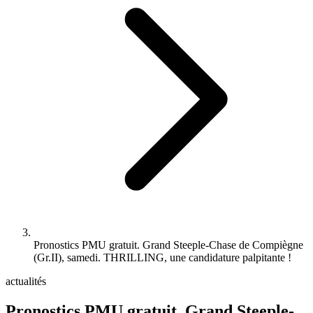
Pronostics PMU gratuit. Grand Steeple-Chase de Compiègne
(Gr.II), samedi. THRILLING, une candidature palpitante !
actualités
Pronostics PMU gratuit. Grand Steeple-