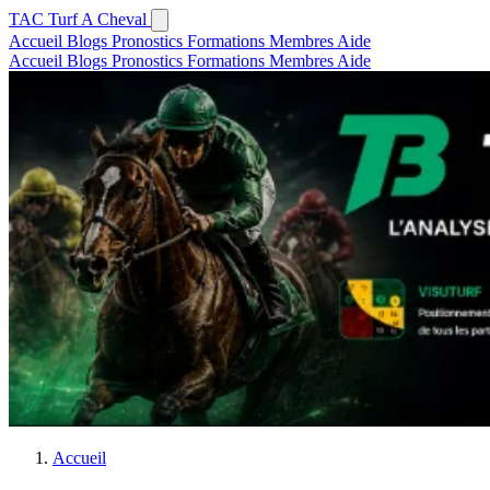
TAC
Turf A Cheval
Accueil
Blogs
Pronostics
Formations
Membres
Aide
Accueil
Blogs
Pronostics
Formations
Membres
Aide
Accueil