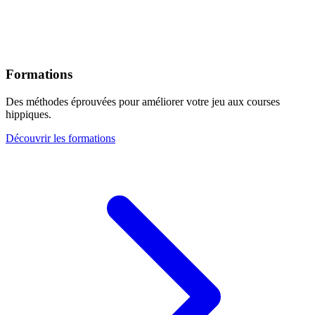
Formations
Des méthodes éprouvées pour améliorer votre jeu aux courses
hippiques.
Découvrir les formations