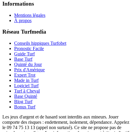
Informations
Mentions légales
À propos
Réseau Turfmedia
Conseils hippiques Turfobet
Pronostic Facile
Guide Turf
Base Turf
Quinté du Jour
Prix d'Amérique
Expert Trot
Made in Turf
Logiciel Turf
Turf à Cheval
Base Quinté
Blog Turf
Bonus Turf
Les jeux d'argent et de hasard sont interdits aux mineurs. Jouer
comporte des risques : endettement, isolement, dépendance. Appelez
le 09 74 75 13 13 (appel non surtaxé). Ce site ne propose pas de