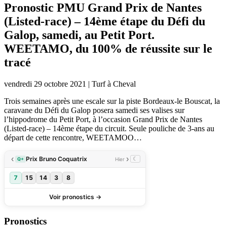
Pronostic PMU Grand Prix de Nantes
(Listed-race) – 14ème étape du Défi du
Galop, samedi, au Petit Port.
WEETAMO, du 100% de réussite sur le
tracé
vendredi 29 octobre 2021
|
Turf à Cheval
Trois semaines après une escale sur la piste Bordeaux-le Bouscat, la
caravane du Défi du Galop posera samedi ses valises sur
l’hippodrome du Petit Port, à l’occasion Grand Prix de Nantes
(Listed-race) – 14ème étape du circuit. Seule pouliche de 3-ans au
départ de cette rencontre, WEETAMOO…
Pronostics