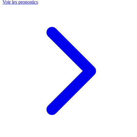
Voir les pronostics