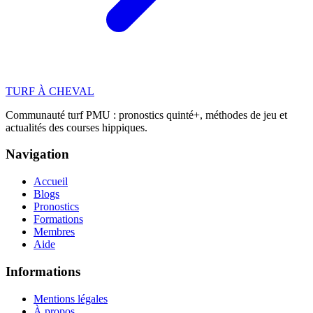
TURF
À CHEVAL
Communauté turf PMU : pronostics quinté+, méthodes de jeu et
actualités des courses hippiques.
Navigation
Accueil
Blogs
Pronostics
Formations
Membres
Aide
Informations
Mentions légales
À propos