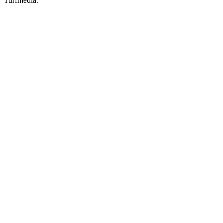
Turfmedia.