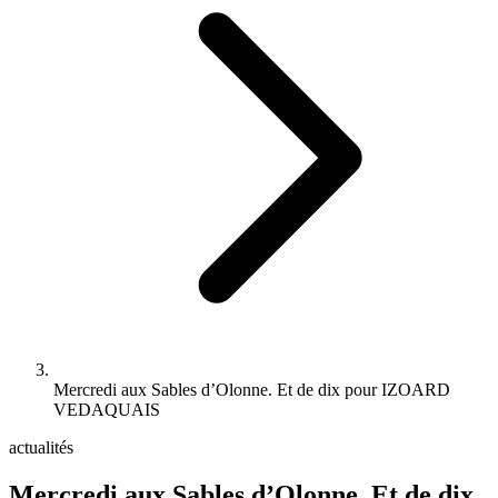
Mercredi aux Sables d’Olonne. Et de dix pour IZOARD
VEDAQUAIS
actualités
Mercredi aux Sables d’Olonne. Et de dix