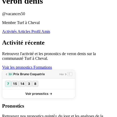
veron denis
@vacances50
Membre Turf à Cheval
Activités
Articles
Profil
Amis
Activité récente
Retrouvez l'activité et les pronostics de veron denis sur la
communauté Turf à Cheval.
Voir les pronostics
Formations
Pronostics
Retrouvez nos pronostics quinté+ du jour et les analyses de la