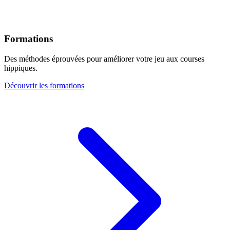
Formations
Des méthodes éprouvées pour améliorer votre jeu aux courses
hippiques.
Découvrir les formations