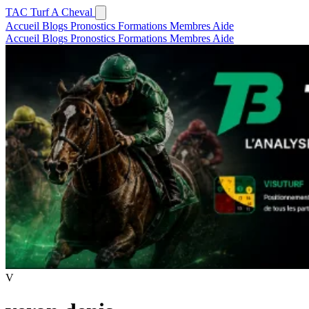
TAC
Turf A Cheval
Accueil
Blogs
Pronostics
Formations
Membres
Aide
Accueil
Blogs
Pronostics
Formations
Membres
Aide
V