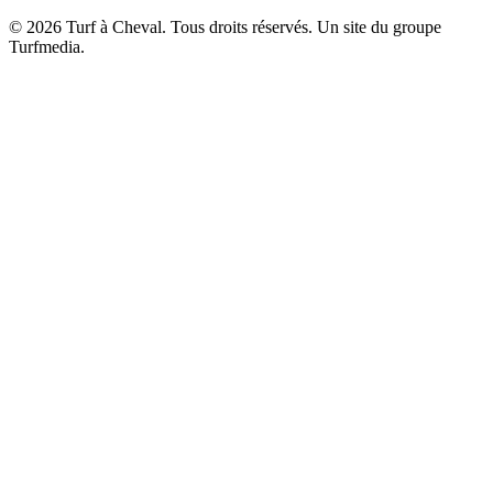
© 2026 Turf à Cheval. Tous droits réservés. Un site du groupe
Turfmedia.