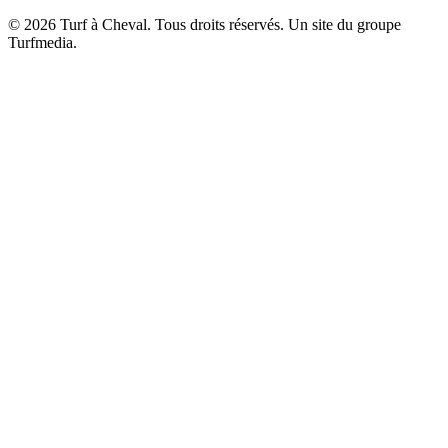
© 2026 Turf à Cheval. Tous droits réservés. Un site du groupe
Turfmedia.