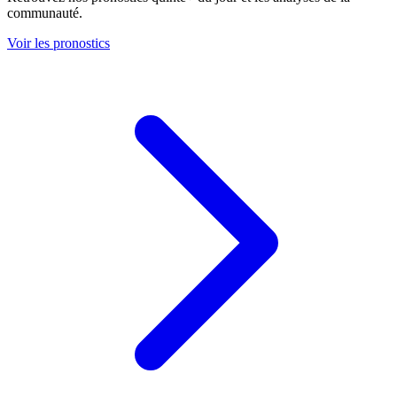
communauté.
Voir les pronostics