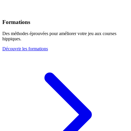
Formations
Des méthodes éprouvées pour améliorer votre jeu aux courses
hippiques.
Découvrir les formations