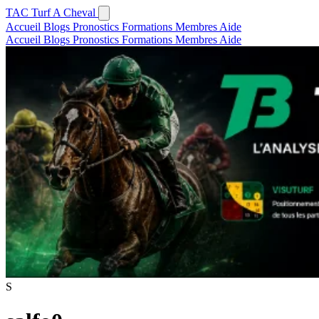
TAC
Turf A Cheval
Accueil
Blogs
Pronostics
Formations
Membres
Aide
Accueil
Blogs
Pronostics
Formations
Membres
Aide
S