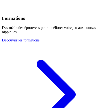
Formations
Des méthodes éprouvées pour améliorer votre jeu aux courses
hippiques.
Découvrir les formations