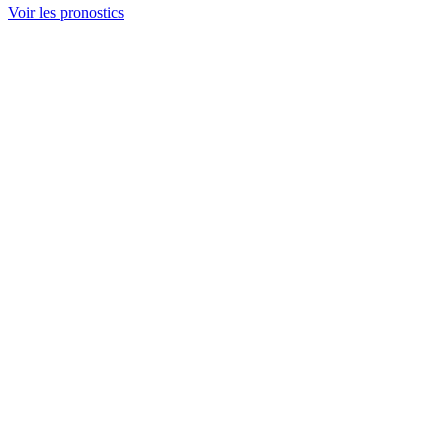
Voir les pronostics