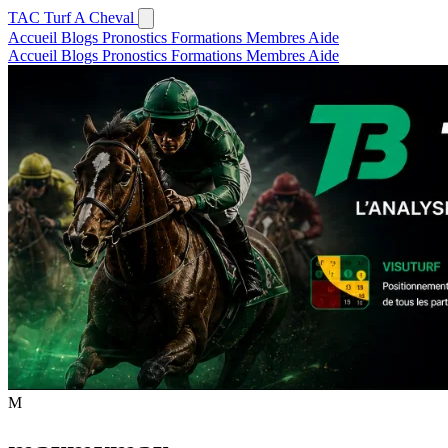
TAC
Turf A Cheval
Accueil
Blogs
Pronostics
Formations
Membres
Aide
Accueil
Blogs
Pronostics
Formations
Membres
Aide
M