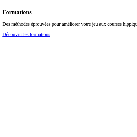
Formations
Des méthodes éprouvées pour améliorer votre jeu aux courses hippiqu
Découvrir les formations