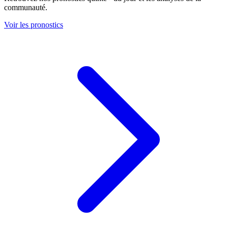
communauté.
Voir les pronostics