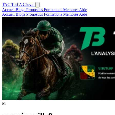
TAC
Turf A Cheval
Accueil
Blogs
Pronostics
Formations
Membres
Aide
Accueil
Blogs
Pronostics
Formations
Membres
Aide
M