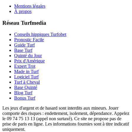
Mentions légales
À propos
Réseau Turfmedia
Conseils hippiques Turfobet
Pronostic Facile
Guide Turf
Base Turf
Quinté du Jour
Prix d'Amérique
Expert Trot
Made in Turf
Logiciel Turf
Turf à Cheval
Base Quinté
Blog Turf
Bonus Turf
Les jeux d'argent et de hasard sont interdits aux mineurs. Jouer
comporte des risques : endettement, isolement, dépendance. Appelez
le 09 74 75 13 13 (appel non surtaxé). Ce site ne propose pas de
prise de paris en ligne. Les informations fournies sont à titre indicatif
uniquement.