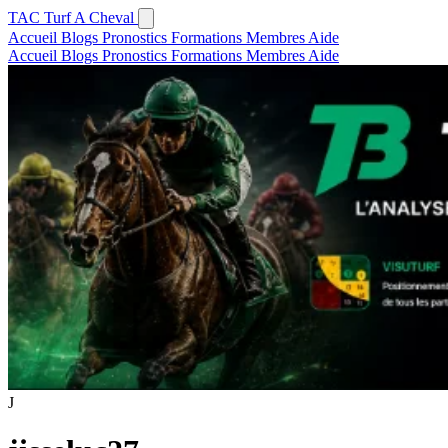
TAC
Turf A Cheval
Accueil
Blogs
Pronostics
Formations
Membres
Aide
Accueil
Blogs
Pronostics
Formations
Membres
Aide
J