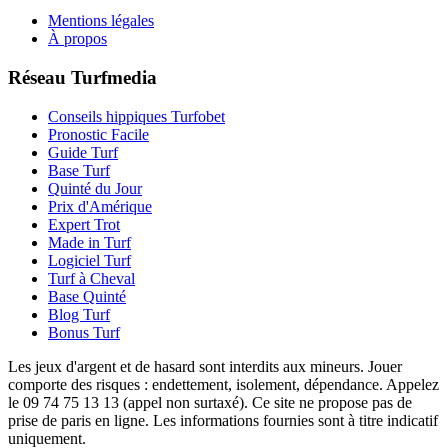
Mentions légales
À propos
Réseau Turfmedia
Conseils hippiques Turfobet
Pronostic Facile
Guide Turf
Base Turf
Quinté du Jour
Prix d'Amérique
Expert Trot
Made in Turf
Logiciel Turf
Turf à Cheval
Base Quinté
Blog Turf
Bonus Turf
Les jeux d'argent et de hasard sont interdits aux mineurs. Jouer
comporte des risques : endettement, isolement, dépendance. Appelez
le 09 74 75 13 13 (appel non surtaxé). Ce site ne propose pas de
prise de paris en ligne. Les informations fournies sont à titre indicatif
uniquement.