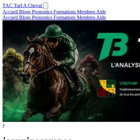
TAC
Turf A Cheval
Accueil
Blogs
Pronostics
Formations
Membres
Aide
Accueil
Blogs
Pronostics
Formations
Membres
Aide
J