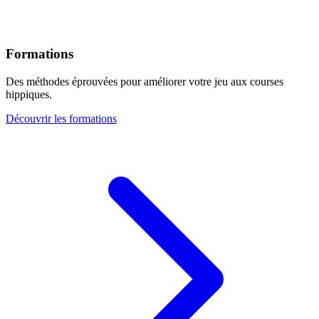
Formations
Des méthodes éprouvées pour améliorer votre jeu aux courses
hippiques.
Découvrir les formations