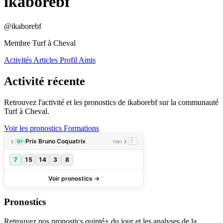
ikaborebf
@ikaborebf
Membre Turf à Cheval
Activités
Articles
Profil
Amis
Activité récente
Retrouvez l'activité et les pronostics de ikaborebf sur la communauté
Turf à Cheval.
Voir les pronostics
Formations
Pronostics
Retrouvez nos pronostics quinté+ du jour et les analyses de la