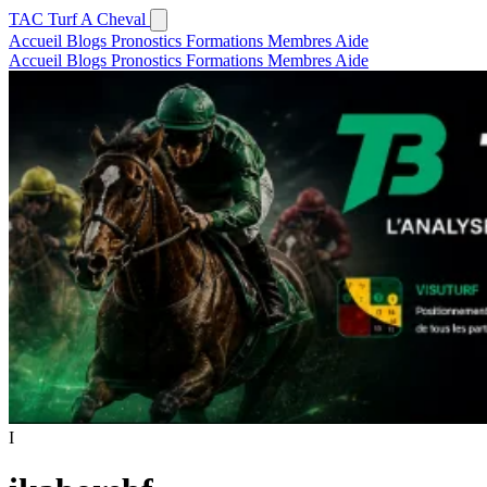
TAC
Turf A Cheval
Accueil
Blogs
Pronostics
Formations
Membres
Aide
Accueil
Blogs
Pronostics
Formations
Membres
Aide
I