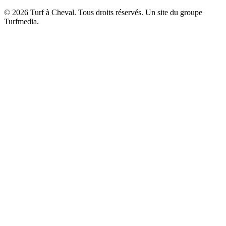
© 2026 Turf à Cheval. Tous droits réservés. Un site du groupe
Turfmedia.