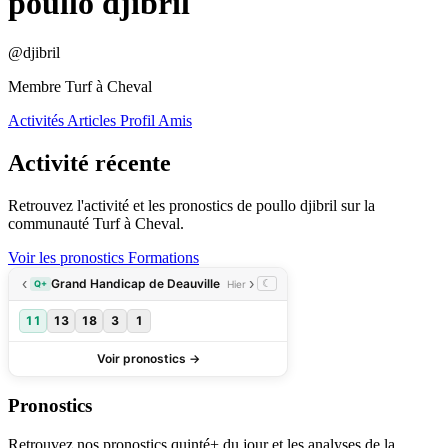
poullo djibril
@djibril
Membre Turf à Cheval
Activités
Articles
Profil
Amis
Activité récente
Retrouvez l'activité et les pronostics de poullo djibril sur la
communauté Turf à Cheval.
Voir les pronostics
Formations
Pronostics
Retrouvez nos pronostics quinté+ du jour et les analyses de la