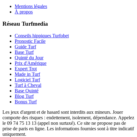
Mentions légales
À propos
Réseau Turfmedia
Conseils hippiques Turfobet
Pronostic Facile
Guide Turf
Base Turf
Quinté du Jour
Prix d'Amérique
Expert Trot
Made in Turf
Logiciel Turf
Turf à Cheval
Base Quinté
Blog Turf
Bonus Turf
Les jeux d'argent et de hasard sont interdits aux mineurs. Jouer
comporte des risques : endettement, isolement, dépendance. Appelez
le 09 74 75 13 13 (appel non surtaxé). Ce site ne propose pas de
prise de paris en ligne. Les informations fournies sont à titre indicatif
uniquement.