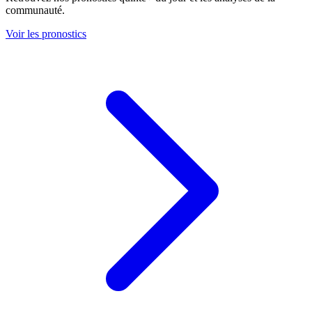
communauté.
Voir les pronostics