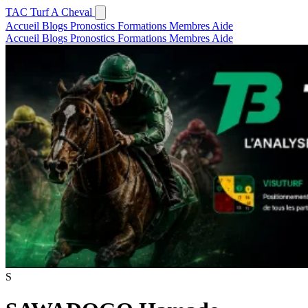
TAC
Turf A Cheval
Accueil
Blogs
Pronostics
Formations
Membres
Aide
Accueil
Blogs
Pronostics
Formations
Membres
Aide
S