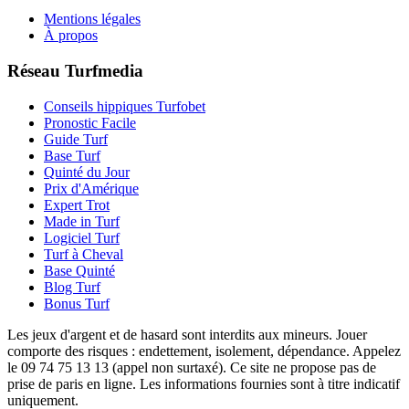
Mentions légales
À propos
Réseau Turfmedia
Conseils hippiques Turfobet
Pronostic Facile
Guide Turf
Base Turf
Quinté du Jour
Prix d'Amérique
Expert Trot
Made in Turf
Logiciel Turf
Turf à Cheval
Base Quinté
Blog Turf
Bonus Turf
Les jeux d'argent et de hasard sont interdits aux mineurs. Jouer
comporte des risques : endettement, isolement, dépendance. Appelez
le 09 74 75 13 13 (appel non surtaxé). Ce site ne propose pas de
prise de paris en ligne. Les informations fournies sont à titre indicatif
uniquement.