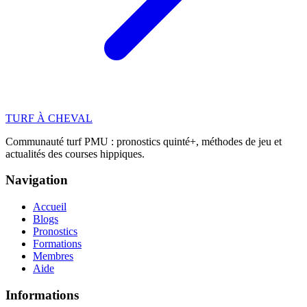
TURF
À CHEVAL
Communauté turf PMU : pronostics quinté+, méthodes de jeu et
actualités des courses hippiques.
Navigation
Accueil
Blogs
Pronostics
Formations
Membres
Aide
Informations