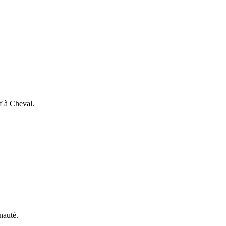
f à Cheval.
nauté.