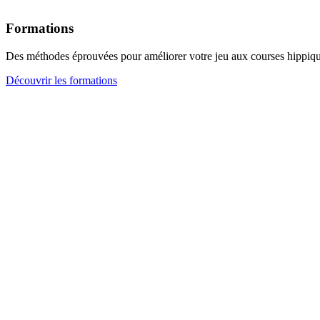
Formations
Des méthodes éprouvées pour améliorer votre jeu aux courses hippiqu
Découvrir les formations