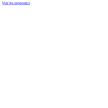
Voir les pronostics