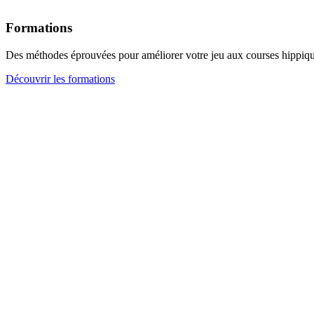
Formations
Des méthodes éprouvées pour améliorer votre jeu aux courses hippiqu
Découvrir les formations