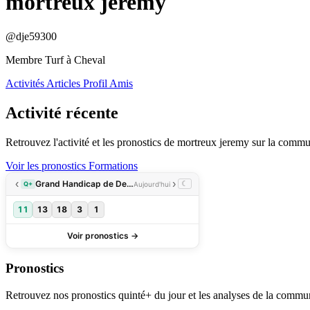
mortreux jeremy
@dje59300
Membre Turf à Cheval
Activités
Articles
Profil
Amis
Activité récente
Retrouvez l'activité et les pronostics de mortreux jeremy sur la comm
Voir les pronostics
Formations
Pronostics
Retrouvez nos pronostics quinté+ du jour et les analyses de la commu