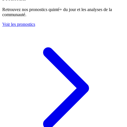
Retrouvez nos pronostics quinté+ du jour et les analyses de la
communauté.
Voir les pronostics