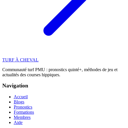
TURF
À CHEVAL
Communauté turf PMU : pronostics quinté+, méthodes de jeu et
actualités des courses hippiques.
Navigation
Accueil
Blogs
Pronostics
Formations
Membres
Aide