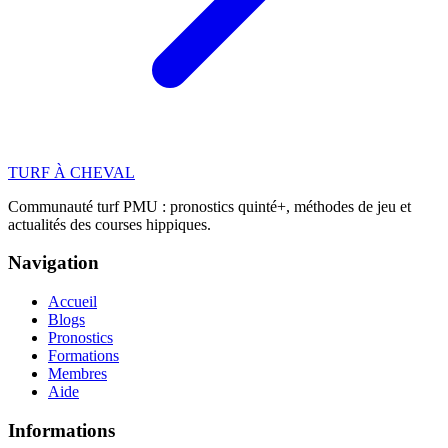
TURF
À CHEVAL
Communauté turf PMU : pronostics quinté+, méthodes de jeu et
actualités des courses hippiques.
Navigation
Accueil
Blogs
Pronostics
Formations
Membres
Aide
Informations