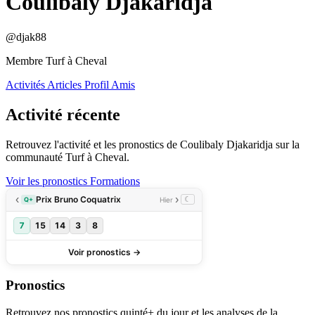
Coulibaly Djakaridja
@djak88
Membre Turf à Cheval
Activités
Articles
Profil
Amis
Activité récente
Retrouvez l'activité et les pronostics de Coulibaly Djakaridja sur la
communauté Turf à Cheval.
Voir les pronostics
Formations
Pronostics
Retrouvez nos pronostics quinté+ du jour et les analyses de la