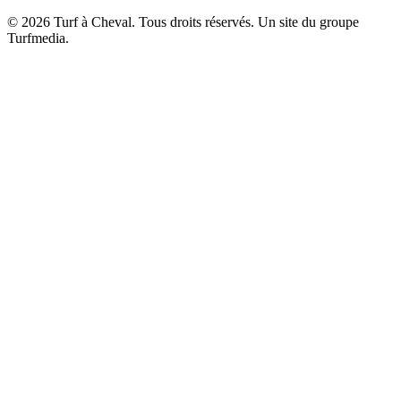
© 2026 Turf à Cheval. Tous droits réservés. Un site du groupe
Turfmedia.