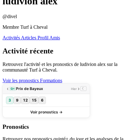
ludivion alex
@divel
Membre Turf à Cheval
Activités
Articles
Profil
Amis
Activité récente
Retrouvez l'activité et les pronostics de ludivion alex sur la
communauté Turf à Cheval.
Voir les pronostics
Formations
Pronostics
Retrouvez nos pronostics quinté+ du jour et les analyses de la