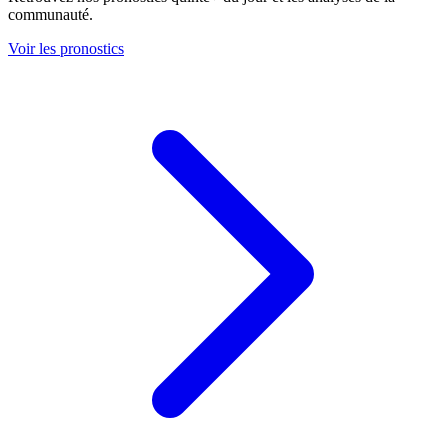
communauté.
Voir les pronostics