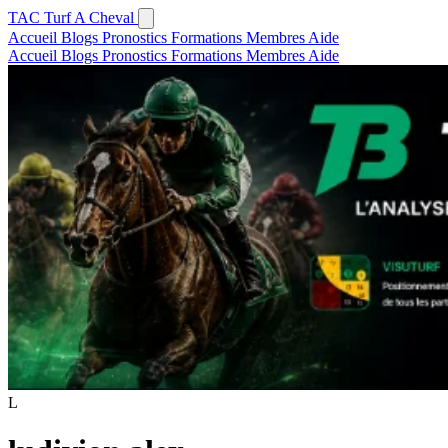
TAC
Turf A Cheval
Accueil
Blogs
Pronostics
Formations
Membres
Aide
Accueil
Blogs
Pronostics
Formations
Membres
Aide
L