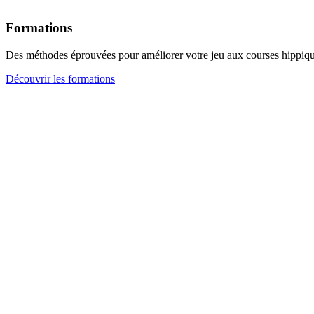
Formations
Des méthodes éprouvées pour améliorer votre jeu aux courses hippiqu
Découvrir les formations