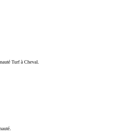
nauté Turf à Cheval.
nauté.