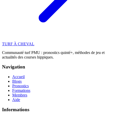
TURF
À CHEVAL
Communauté turf PMU : pronostics quinté+, méthodes de jeu et
actualités des courses hippiques.
Navigation
Accueil
Blogs
Pronostics
Formations
Membres
Aide
Informations