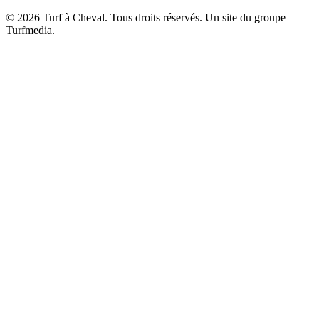
© 2026 Turf à Cheval. Tous droits réservés. Un site du groupe
Turfmedia.