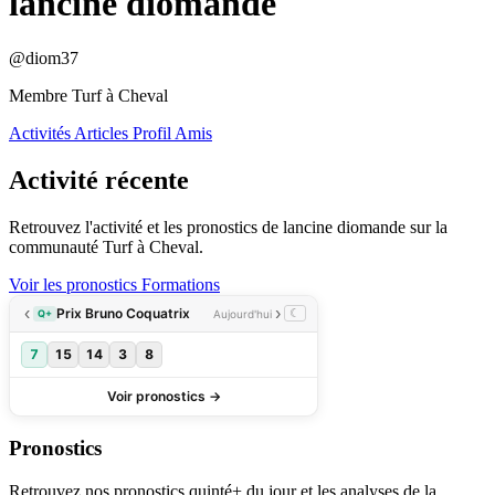
lancine diomande
@diom37
Membre Turf à Cheval
Activités
Articles
Profil
Amis
Activité récente
Retrouvez l'activité et les pronostics de lancine diomande sur la
communauté Turf à Cheval.
Voir les pronostics
Formations
Pronostics
Retrouvez nos pronostics quinté+ du jour et les analyses de la