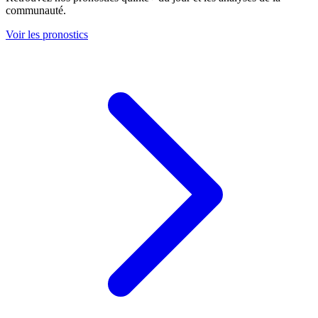
communauté.
Voir les pronostics