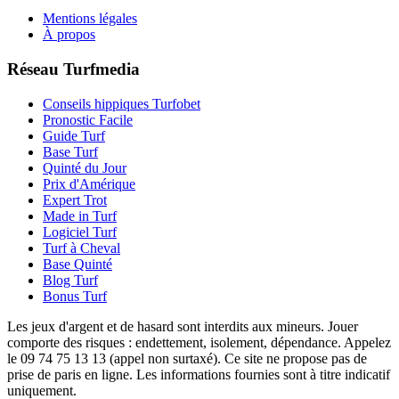
Mentions légales
À propos
Réseau Turfmedia
Conseils hippiques Turfobet
Pronostic Facile
Guide Turf
Base Turf
Quinté du Jour
Prix d'Amérique
Expert Trot
Made in Turf
Logiciel Turf
Turf à Cheval
Base Quinté
Blog Turf
Bonus Turf
Les jeux d'argent et de hasard sont interdits aux mineurs. Jouer
comporte des risques : endettement, isolement, dépendance. Appelez
le 09 74 75 13 13 (appel non surtaxé). Ce site ne propose pas de
prise de paris en ligne. Les informations fournies sont à titre indicatif
uniquement.