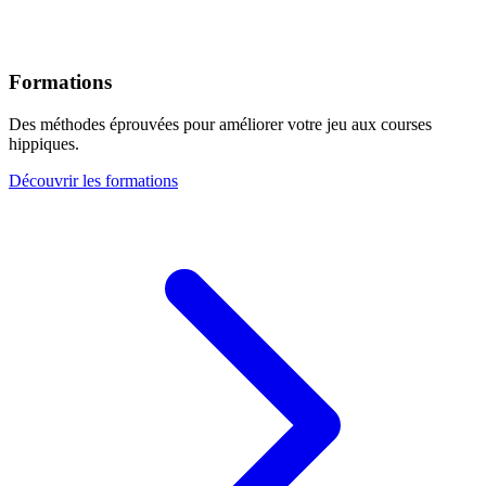
Formations
Des méthodes éprouvées pour améliorer votre jeu aux courses
hippiques.
Découvrir les formations