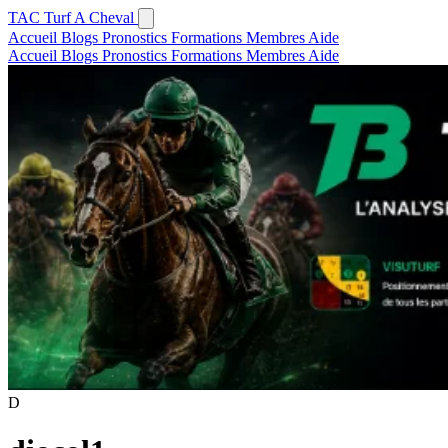
TAC
Turf A Cheval
Accueil
Blogs
Pronostics
Formations
Membres
Aide
Accueil
Blogs
Pronostics
Formations
Membres
Aide
D