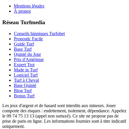
Mentions légales
À propos
Réseau Turfmedia
Conseils hippiques Turfobet
Pronostic Facile
Guide Turf
Base Turf
Quinté du Jour
Prix d'Amérique
Expert Trot
Made in Turf
Logiciel Turf
Turf à Cheval
Base Quinté
Blog Turf
Bonus Turf
Les jeux d'argent et de hasard sont interdits aux mineurs. Jouer
comporte des risques : endettement, isolement, dépendance. Appelez
le 09 74 75 13 13 (appel non surtaxé). Ce site ne propose pas de
prise de paris en ligne. Les informations fournies sont à titre indicatif
uniquement.