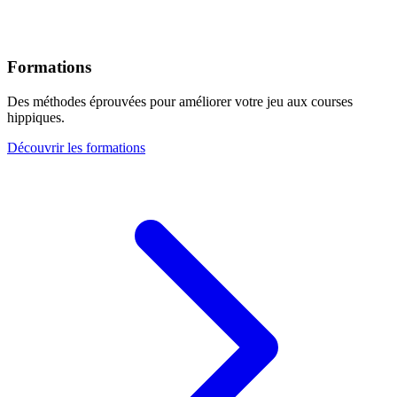
Formations
Des méthodes éprouvées pour améliorer votre jeu aux courses
hippiques.
Découvrir les formations