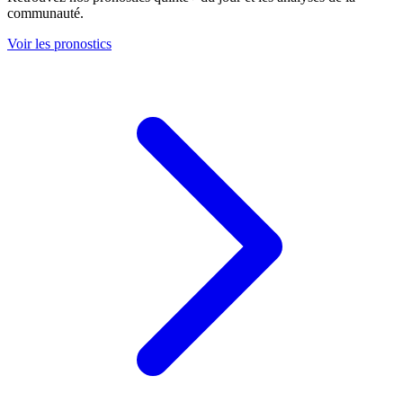
communauté.
Voir les pronostics