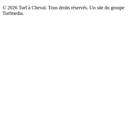
© 2026 Turf à Cheval. Tous droits réservés. Un site du groupe
Turfmedia.