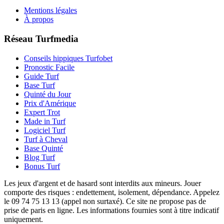
Mentions légales
À propos
Réseau Turfmedia
Conseils hippiques Turfobet
Pronostic Facile
Guide Turf
Base Turf
Quinté du Jour
Prix d'Amérique
Expert Trot
Made in Turf
Logiciel Turf
Turf à Cheval
Base Quinté
Blog Turf
Bonus Turf
Les jeux d'argent et de hasard sont interdits aux mineurs. Jouer
comporte des risques : endettement, isolement, dépendance. Appelez
le 09 74 75 13 13 (appel non surtaxé). Ce site ne propose pas de
prise de paris en ligne. Les informations fournies sont à titre indicatif
uniquement.