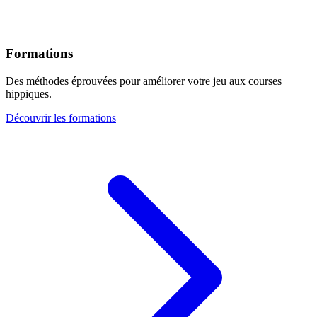
Formations
Des méthodes éprouvées pour améliorer votre jeu aux courses
hippiques.
Découvrir les formations