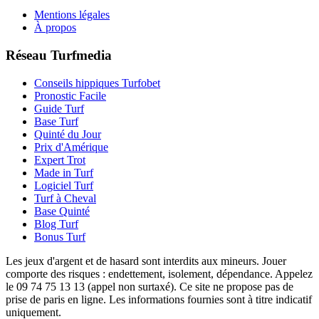
Mentions légales
À propos
Réseau Turfmedia
Conseils hippiques Turfobet
Pronostic Facile
Guide Turf
Base Turf
Quinté du Jour
Prix d'Amérique
Expert Trot
Made in Turf
Logiciel Turf
Turf à Cheval
Base Quinté
Blog Turf
Bonus Turf
Les jeux d'argent et de hasard sont interdits aux mineurs. Jouer
comporte des risques : endettement, isolement, dépendance. Appelez
le 09 74 75 13 13 (appel non surtaxé). Ce site ne propose pas de
prise de paris en ligne. Les informations fournies sont à titre indicatif
uniquement.