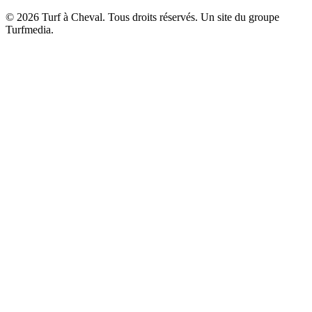
© 2026 Turf à Cheval. Tous droits réservés. Un site du groupe
Turfmedia.