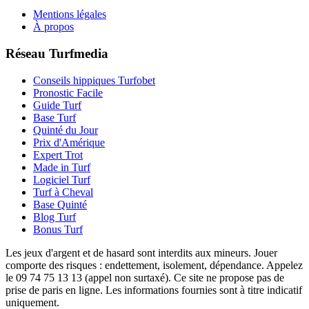
Mentions légales
À propos
Réseau Turfmedia
Conseils hippiques Turfobet
Pronostic Facile
Guide Turf
Base Turf
Quinté du Jour
Prix d'Amérique
Expert Trot
Made in Turf
Logiciel Turf
Turf à Cheval
Base Quinté
Blog Turf
Bonus Turf
Les jeux d'argent et de hasard sont interdits aux mineurs. Jouer
comporte des risques : endettement, isolement, dépendance. Appelez
le 09 74 75 13 13 (appel non surtaxé). Ce site ne propose pas de
prise de paris en ligne. Les informations fournies sont à titre indicatif
uniquement.