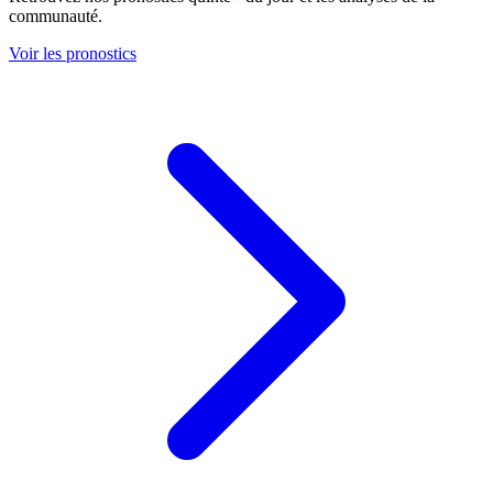
communauté.
Voir les pronostics