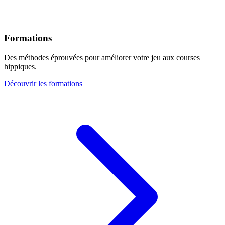
Formations
Des méthodes éprouvées pour améliorer votre jeu aux courses
hippiques.
Découvrir les formations