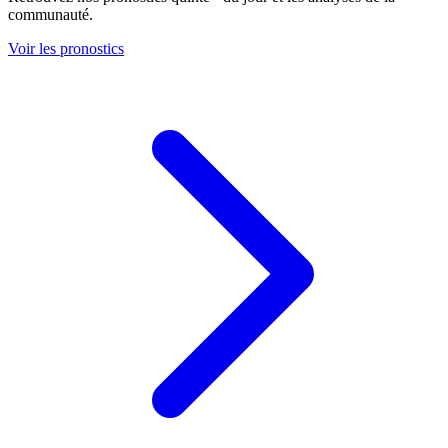
communauté.
Voir les pronostics