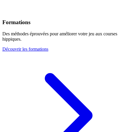
Formations
Des méthodes éprouvées pour améliorer votre jeu aux courses
hippiques.
Découvrir les formations