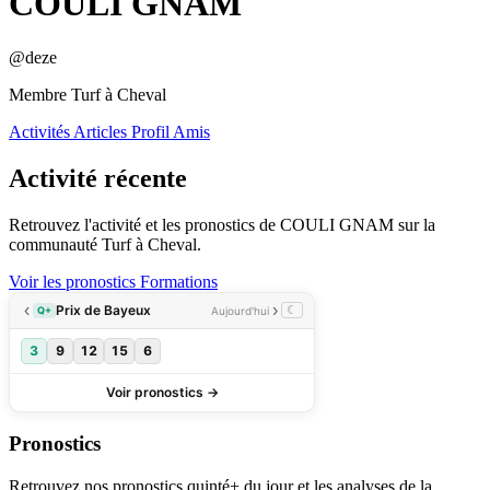
COULI GNAM
@deze
Membre Turf à Cheval
Activités
Articles
Profil
Amis
Activité récente
Retrouvez l'activité et les pronostics de COULI GNAM sur la
communauté Turf à Cheval.
Voir les pronostics
Formations
Pronostics
Retrouvez nos pronostics quinté+ du jour et les analyses de la