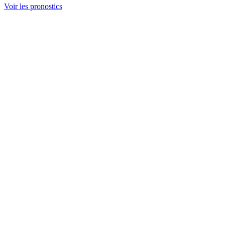
Voir les pronostics