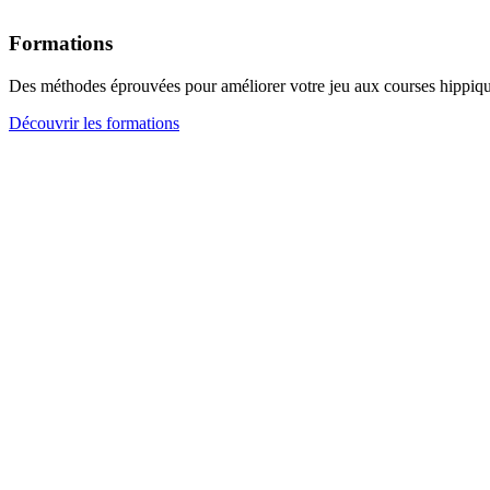
Formations
Des méthodes éprouvées pour améliorer votre jeu aux courses hippiqu
Découvrir les formations