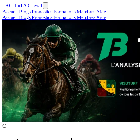
TAC
Turf A Cheval
Accueil
Blogs
Pronostics
Formations
Membres
Aide
Accueil
Blogs
Pronostics
Formations
Membres
Aide
C