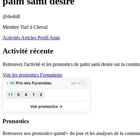
palm sami desire
@desbill
Membre Turf à Cheval
Activités
Articles
Profil
Amis
Activité récente
Retrouvez l'activité et les pronostics de palm sami desire sur la comm
Voir les pronostics
Formations
Pronostics
Retrouvez nos pronostics quinté+ du jour et les analyses de la commu