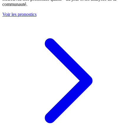
communauté.
Voir les pronostics