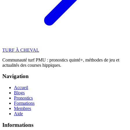
TURF
À CHEVAL
Communauté turf PMU : pronostics quinté+, méthodes de jeu et
actualités des courses hippiques.
Navigation
Accueil
Blogs
Pronostics
Formations
Membres
Aide
Informations