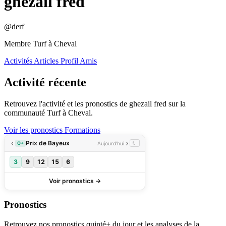
ghezail fred
@derf
Membre Turf à Cheval
Activités
Articles
Profil
Amis
Activité récente
Retrouvez l'activité et les pronostics de ghezail fred sur la
communauté Turf à Cheval.
Voir les pronostics
Formations
Pronostics
Retrouvez nos pronostics quinté+ du jour et les analyses de la