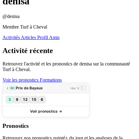
denisa
@denisa
Membre Turf à Cheval
Activités
Articles
Profil
Amis
Activité récente
Retrouvez l'activité et les pronostics de denisa sur la communauté
Turf à Cheval.
Voir les pronostics
Formations
Pronostics
Retrouvez nos pronostics quinté+ du jour et les analyses de la