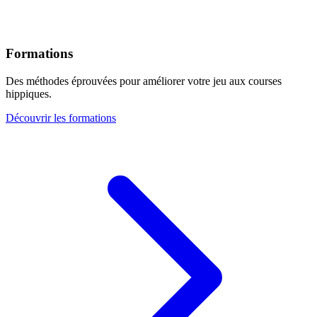
Formations
Des méthodes éprouvées pour améliorer votre jeu aux courses
hippiques.
Découvrir les formations