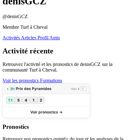
denisGCZ
@denisGCZ
Membre Turf à Cheval
Activités
Articles
Profil
Amis
Activité récente
Retrouvez l'activité et les pronostics de denisGCZ sur la
communauté Turf à Cheval.
Voir les pronostics
Formations
Pronostics
Retrouvez nos pronostics quinté+ du jour et les analyses de la