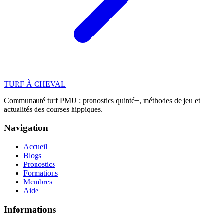
TURF
À CHEVAL
Communauté turf PMU : pronostics quinté+, méthodes de jeu et
actualités des courses hippiques.
Navigation
Accueil
Blogs
Pronostics
Formations
Membres
Aide
Informations