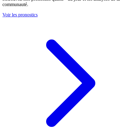
communauté.
Voir les pronostics